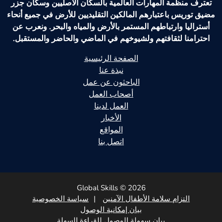
تعترف منظمة المهارات العالمية بالسكان الأصليين وسكان جزر
مضيق توريس باعتبارهم المالكين التقليديين للأرض في جميع أنحاء
أستراليا وارتباطهم المستمر بالأرض والمياه والبحر. ونعرب عن
احترامنا لثقافتهم ولشيوخهم في الماضي والحاضر والمستقبل.
الصفحة الرئيسية
نبذة عنا
الباحثون عن عمل
أصحاب العمل
العمل لدينا
الأخبار
المواقع
اتصل بنا
Global Skills © 2026
التزام سلامة الأطفال الآمنين
سياسة الخصوصية
بيان إمكانية الوصول
بيان سهولة الوصول للقراءة السهلة