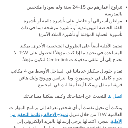
تتراوح أعمارهم بين 15-24 سنة ولم يعودوا ملتحقين
بالمدرسة
مواطن أسترالي أو حاصل على تأشيرة دائمة أو تأشيرة
الفئة الخاصة النيوزيلندية أو تأشيرة مرشحة (بما في ذلك
تأشيرة الحماية المؤقتة أو تأشيرة الملاذ الآمن)
تعتمد الأهلية أيضاً على الظروف الشخصية الأخرى. يمكننا
المساعدة في تحديد ما إذا كنت مؤهلاً للحصول على TtW. لا
تحتاج إلى أن تتلقى مدفوعات Centrelink لتكون مؤهلاً.
تقدم جلوبال سكيلز خدماتنا في الساحل الأوسط من 4 مكاتب
بدوام كامل في جوسفورد، وذا انترانس وويونج وليك هافن.
فريقنا متنقل ويمكننا أيضاً مقابلتك في المجتمع.
اتصل بنا
للتحدث عن احتياجاتك وكيف يمكننا مساعدتك.
يمكنك أن تحيل نفسك أو أي شخص تعرفه إلى برنامج المهارات
العالمية TtW من خلال تنزيل
نموذج الإحالة وقائمة التحقق من
الأهلية
. بمجرد اكتمالها يرجى إرسالها بالبريد الإلكتروني إلى