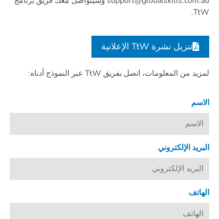
support@globalskills.com.au وسيتواصل معك فريق برنامج
TtW.
تنزيل نشرة TtW الإعلانية
لمزيد من المعلومات، اتصل بفريق TtW عبر النموذج أدناه:
الاسم
البريد الإلكتروني
الهاتف