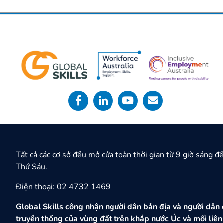
Tất cả các cơ sở đều mở cửa toàn thời gian từ 9 giờ sáng đ
Thứ Sáu.
Điện thoại:
02 4732 1469
Global Skills công nhận người dân bản địa và người dân đ
truyền thống của vùng đất trên khắp nước Úc và mối liên h