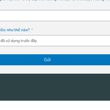
ills như thế nào?
Gửi