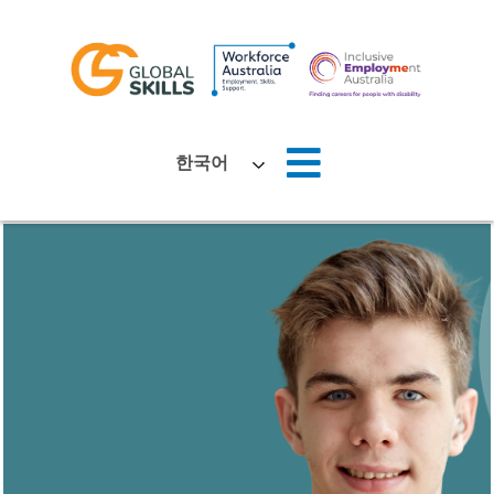
홈
한국어
회사 소개
구직자
고용주
뉴스
위치
문의하기