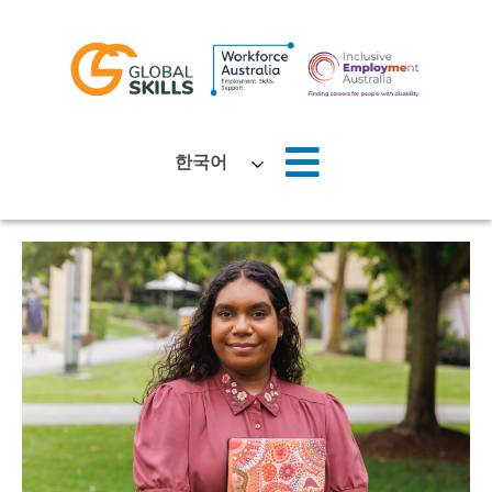
홈
한국어
회사 소개
구직자
고용주
뉴스
위치
문의하기